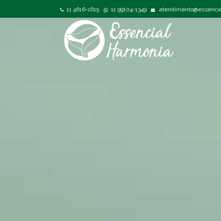
11 4616-1615
11 99104-1349
atendimento@essencia