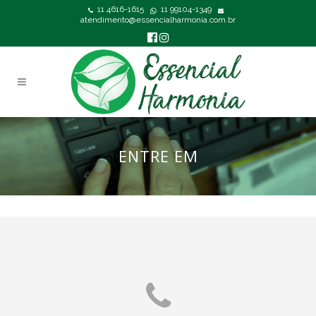
11 4616-1615
11 99104-1349
atendimento@essencialharmonia.com.br
ENTRE EM