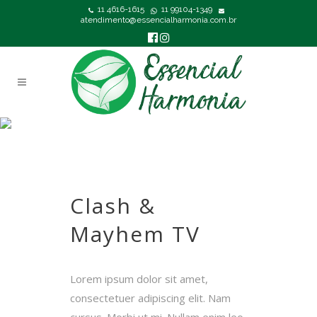
11 4616-1615
11 99104-1349
atendimento@essencialharmonia.com.br
CLASH & MAYHEM TV
Clash &
Mayhem TV
Lorem ipsum dolor sit amet,
consectetuer adipiscing elit. Nam
cursus. Morbi ut mi. Nullam enim leo,